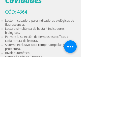
Cavidades
CÓD: 4364
Lector incubadora para indicadores biológicos de
fluorescencia.
Lectura simultánea de hasta 4 indicadores
biológicos.
Permite la selección de tiempos específicos en
cada ranura de lectura.
Sistema exclusivo para romper ampollas y tapa
protectora.
Bivolt automático.
Detección rápida y precisa.
Ficha Técnica
CERTIFICADO DE ANÁLISIS
Rua José Carlos Muffato, 568