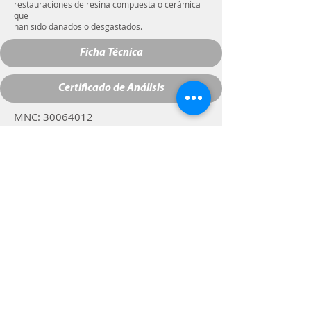
restauraciones de resina compuesta o cerámica
que
han sido dañados o desgastados.
Ficha Técnica
Certificado de Análisis
​MNC:
30064012
Código de barras:
7898958878467
Especificaciones: Líquido transparente,
olor y color característicos.
Composición: Silano, etanol y agua
purificada.
Rua José Carlos Muffato, 568
Cambé, PR 86.187.025
Nosso SAC -
sac@2i.ind.br
Tel: +
55 (43) 3154-9062