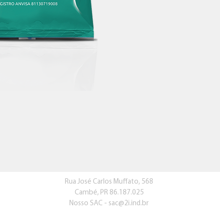
Rua José Carlos Muffato, 568
Cambé, PR 86.187.025
Nosso SAC -
sac@2i.ind.br