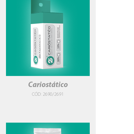
Cariostático
CÓD: 2690/2691