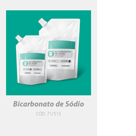
Bicarbonato de Sódio
CÓD: 71/513