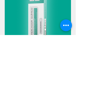
Indicador Químico Tipo 4
Vapor
CÓD: 844